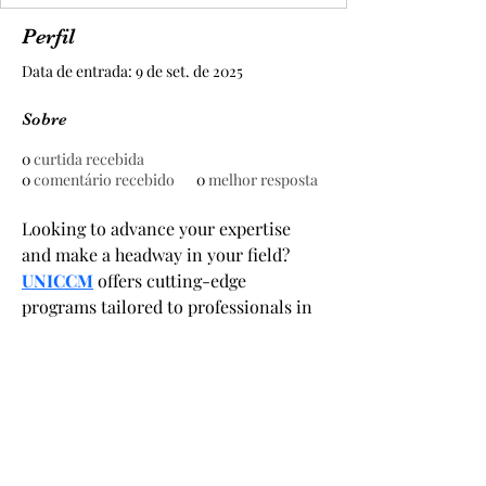
Perfil
Data de entrada: 9 de set. de 2025
Sobre
0
curtida recebida
0
comentário recebido
0
melhor resposta
Looking to advance your expertise 
and make a headway in your field? 
UNICCM
 offers cutting-edge 
programs tailored to professionals in 
contract management, construction, 
design, and cybersecurity. 
Cadastre-se