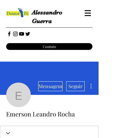
Alessandro
Guerra
Contato
Mais ações
Mensagem
Seguir
Emerson Leandro Roch
Emerson Leandro Rocha