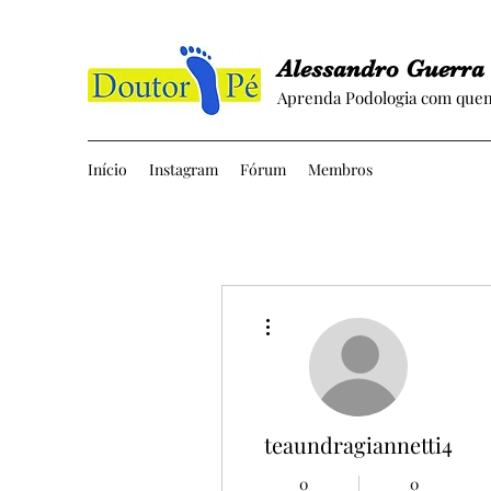
Alessandro Guerra
Aprenda Podologia com quem
Início
Instagram
Fórum
Membros
Mais ações
teaundragiannetti4
0
0