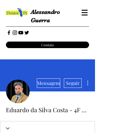
Alessandro
Guerra
Contato
Mais ações
Mensagem
Seguir
Eduardo da Silva Costa - 4F - PJC