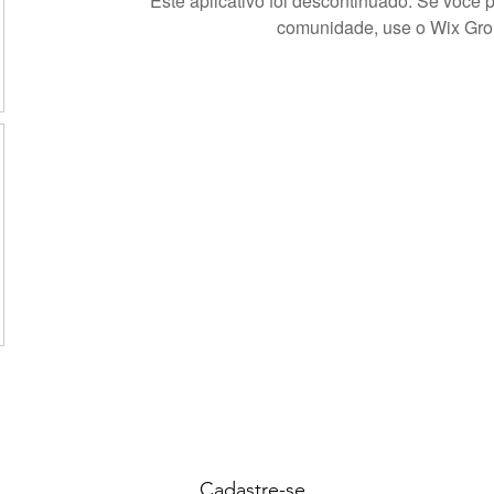
Este aplicativo foi descontinuado. Se você 
comunidade, use o Wix Gro
Cadastre-se