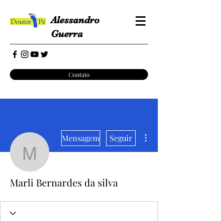
Alessandro
Guerra
Contato
Mais ações
Mensagem
Seguir
Marli Bernardes da silva
Marli Bernardes da silva