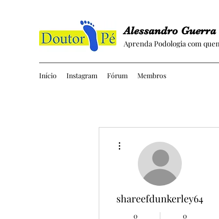
Alessandro Guerra
Aprenda Podologia com quem
Início
Instagram
Fórum
Membros
Mais ações
shareefdunkerley64
0
0